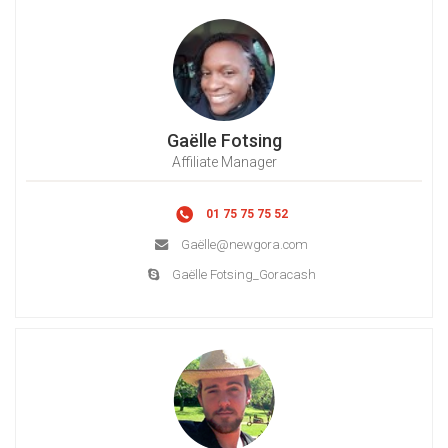
Gaëlle Fotsing
Affiliate Manager
01 75 75 75 52
Gaë
lle@newgora.com
Gaëlle Fotsing_Goracash