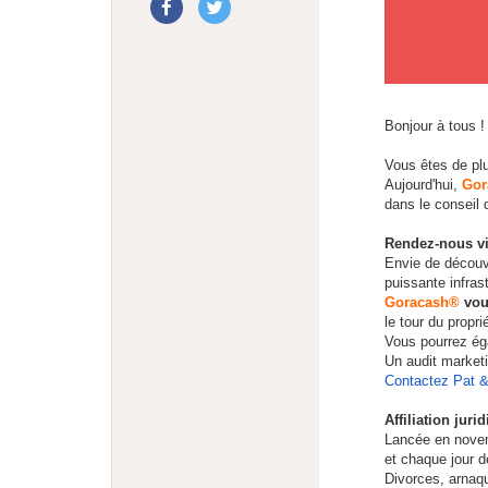
Bonjour à tous !
Vous êtes de pl
Aujourd'hui,
Gor
dans le conseil d
Rendez-nous vi
Envie de découvr
puissante infras
Goracash®
vou
le tour du prop
Vous pourrez éga
Un audit marketi
Contactez Pat &
Affiliation jur
Lancée en novem
et chaque jour d
Divorces, arnaqu