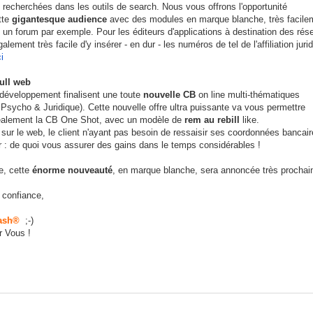
recherchées dans les outils de search. Nous vous offrons l'opportunité
tte
gigantesque audience
avec des modules en marque blanche, très facile
 un forum par exemple. Pour les éditeurs d'applications à destination des rés
galement très facile d'y insérer - en dur - les numéros de tel de l'affiliation juri
i
full web
développement finalisent une toute
nouvelle CB
on line multi-thématiques
Psycho & Juridique). Cette nouvelle offre ultra puissante va vous permettre
éalement la CB One Shot, avec un modèle de
rem au rebill
like.
sur le web, le client n'ayant pas besoin de ressaisir ses coordonnées bancair
: de quoi vous assurer des gains dans le temps considérables !
e, cette
énorme nouveauté
, en marque blanche, sera annoncée très prochai
 confiance,
ash®
;-)
 Vous !