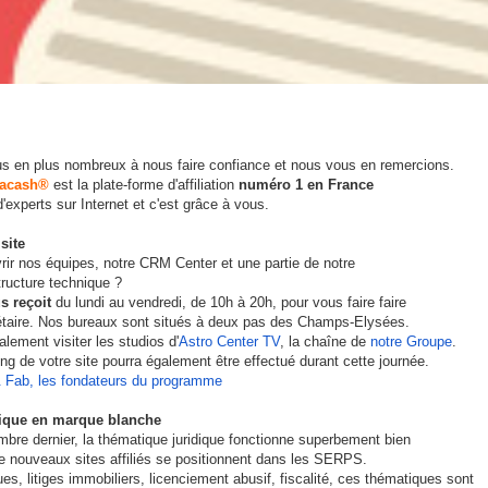
us en plus nombreux à nous faire confiance et nous vous en remercions.
acash®
est la plate-forme d'affiliation
numéro 1 en France
'experts sur Internet et c'est grâce à vous.
site
ir nos équipes, notre CRM Center et une partie de notre
tructure technique ?
s reçoit
du lundi au vendredi, de 10h à 20h, pour vous faire faire
riétaire. Nos bureaux sont situés à deux pas des Champs-Elysées.
lement visiter les studios d'
Astro Center TV
, la chaîne de
notre Groupe
.
ng de votre site pourra également être effectué durant cette journée.
 Fab, les fondateurs du programme
idique en marque blanche
bre dernier, la thématique juridique fonctionne superbement bien
e nouveaux sites affiliés se positionnent dans les SERPS.
es, litiges immobiliers, licenciement abusif, fiscalité, ces thématiques sont