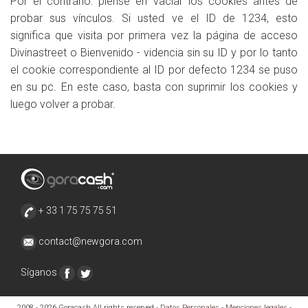
Por el contrario: piense en vaciar los cookies antes de
probar sus vínculos. Si usted ve el ID de 1234, esto
significa que visita por primera vez la página de acceso
Divinastreet o Bienvenido - videncia sin su ID y por lo tanto
el cookie correspondiente al ID por defecto 1234 se puso
en su pc. En este caso, basta con suprimir los cookies y
luego volver a probar.
+ 33 1 75 75 75 51
contact@newgora.com
Síganos
2008 - 2026 Goracash All rights reserved -
Datos Personales
-
Menciones legales
-